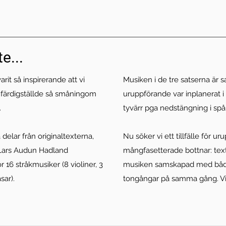
e...
it så inspirerande att vi
Musiken i de tre satserna är
 färdigställde så småningom
uruppförande var inplanerat i
.
tyvärr pga nedstängning i s
delar från originaltexterna,
Nu söker vi ett tillfälle för 
Lars Audun Hadland
mångfasetterade bottnar: texte
16 stråkmusiker (8 violiner, 3
musiken samskapad med båd
asar).
tongångar på samma gång. Vi 