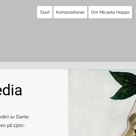
Start
Kompositioner
Om Micaela Hoppe
dia
din) av Dante
iven på 1300-