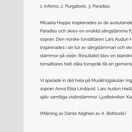
1. Inferno, 2. Purgatorio, 3. Paradiso.
Micaela Hoppe inspirerades av de avslutande
Paradiso och skrev en enskild sångstämma f
sopran. Den norske tonsättaren Lars Audun 
inspirerades i sin tur av sångstämman och skre
stämmor på violin. Resultatet blev en blandn
tonsättares helt olika tonspråk till en geme
Vi spelade in det hela på Musikhögskolan I
sopran Anna Elisa Lindqvist. Lars Audun Had
själv samtliga violinstämmor. Ljudtekniker: K
(Målning av Dante Alighieri av A. Botticelli.)