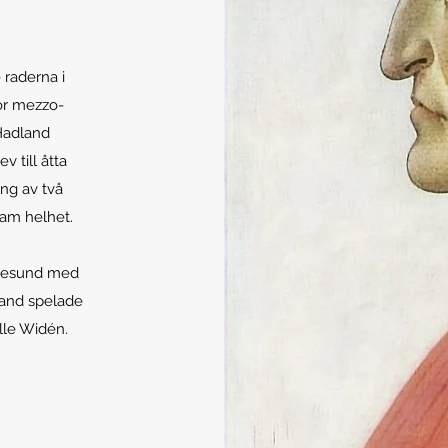
 raderna i
ör mezzo-
Hadland
v till åtta
ing av två
nsam helhet.
ngesund med
land spelade
alle Widén.